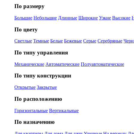
По размеру
Большие
Небольшие
Длинные
Широкие
Узкие
Высокие
По цвету
Светлые
Темные
Белые
Бежевые
Серые
Серебряные
Черн
По типу управления
Механические
Автоматические
Полуавтоматические
По типу конструкции
Открытые
Закрытые
По расположению
Горизонтальные
Вертикальные
По назначению
Для квартиры
Для дома
Для дачи
Уличные
На веранду
Дл