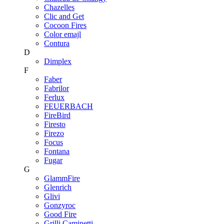
Chazelles
Clic and Get
Cocoon Fires
Color emajl
Contura
D
Dimplex
F
Faber
Fabrilor
Ferlux
FEUERBACH
FireBird
Firesto
Firezo
Focus
Fontana
Fugar
G
GlammFire
Glenrich
Glivi
Gonzyroc
Good Fire
Grilli Caminetti