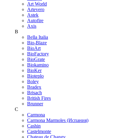
Art World
Artevero
Astek
Autofire
Axis
B
Bella Italia
Bio-Blaze
BioArt
BioFactory
BioGrate
Biokamino
BioKer
Bioteplo
Boley
Bradex
Brisach
British Fires
Brunner
C
Carmona
Carmona Marmoles (Испания)
Cashin
Castelmonte
Chateau de Changy