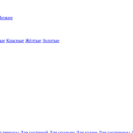
Низкие
ые
Красные
Жёлтые
Золотые
я террасы
Для гостиной
Для спальни
Для кухни
Для гостиницы