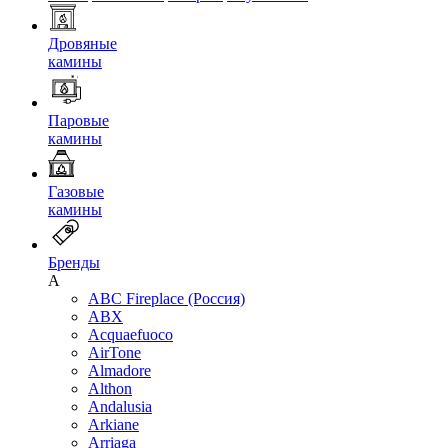
Дровяные
камины
Паровые
камины
Газовые
камины
Бренды
A
ABC Fireplace (Россия)
ABX
Acquaefuoco
AirTone
Almadore
Althon
Andalusia
Arkiane
Arriaga