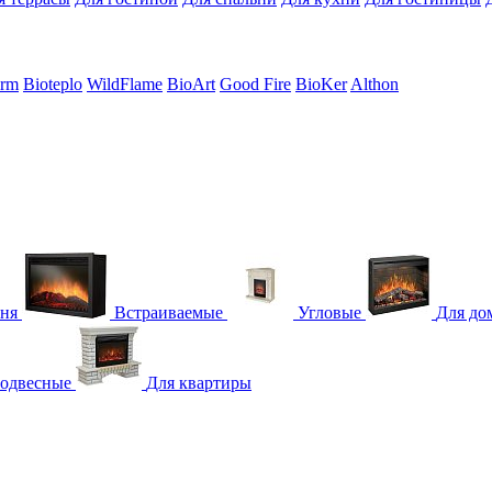
erm
Bioteplo
WildFlame
BioArt
Good Fire
BioKer
Althon
гня
Встраиваемые
Угловые
Для до
одвесные
Для квартиры