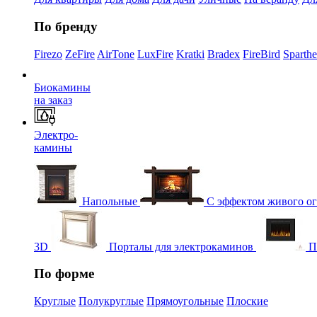
По бренду
Firezo
ZeFire
AirTone
LuxFire
Kratki
Bradex
FireBird
Sparth
Биокамины
на заказ
Электро-
камины
Напольные
С эффектом живого о
3D
Порталы для электрокаминов
П
По форме
Круглые
Полукруглые
Прямоугольные
Плоские