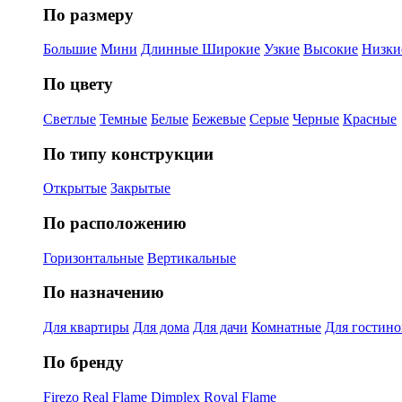
По размеру
Большие
Мини
Длинные
Широкие
Узкие
Высокие
Низки
По цвету
Светлые
Темные
Белые
Бежевые
Серые
Черные
Красные
По типу конструкции
Открытые
Закрытые
По расположению
Горизонтальные
Вертикальные
По назначению
Для квартиры
Для дома
Для дачи
Комнатные
Для гостин
По бренду
Firezo
Real Flame
Dimplex
Royal Flame