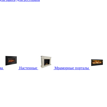
ма
Настенные
Мраморные порталы